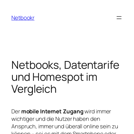
Zum
Inhalt
Netbookr
springen
Netbooks, Datentarife
und Homespot im
Vergleich
Der
mobile Internet Zugang
wird immer
wichtiger und die Nutzer haben den
Anspruch, immer und überall online sein zu
können – sei es mit dem Smartphone oder