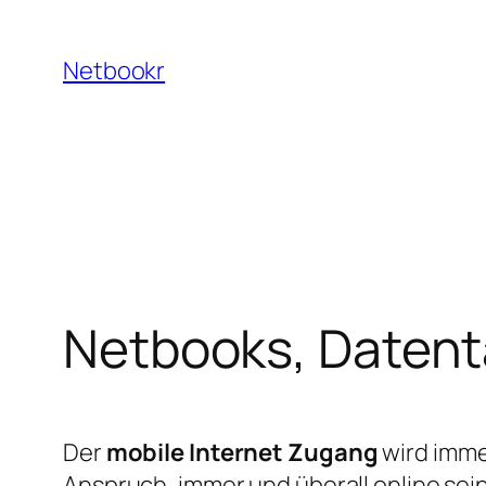
Zum
Inhalt
Netbookr
springen
Netbooks, Datent
Der
mobile Internet Zugang
wird imme
Anspruch, immer und überall online sei