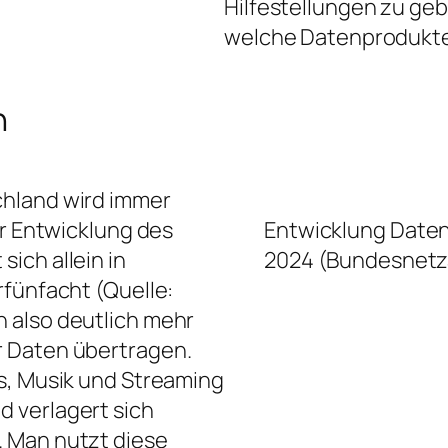
Hilfestellungen zu ge
welche Datenprodukte 
n
chland wird immer
er Entwicklung des
Entwicklung Daten
ich allein in
2024 (Bundesnetz
rfünfacht (Quelle:
n also deutlich mehr
r Daten übertragen.
s, Musik und Streaming
 verlagert sich
 Man nutzt diese