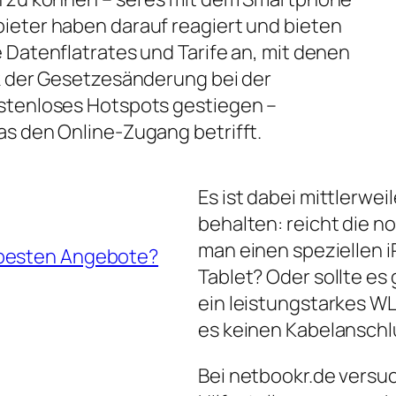
ieter haben darauf reagiert und bieten
 Datenflatrates und Tarife an, mit denen
nk der Gesetzesänderung bei der
ostenloses Hotspots gestiegen –
as den Online-Zugang betrifft.
Es ist dabei mittlerwei
behalten: reicht die 
man einen speziellen iP
 besten Angebote?
Tablet? Oder sollte es
ein leistungstarkes W
es keinen Kabelanschl
Bei netbookr.de versuc