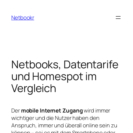
Zum
Inhalt
Netbookr
springen
Netbooks, Datentarife
und Homespot im
Vergleich
Der
mobile Internet Zugang
wird immer
wichtiger und die Nutzer haben den
Anspruch, immer und überall online sein zu
können – sei es mit dem Smartphone oder