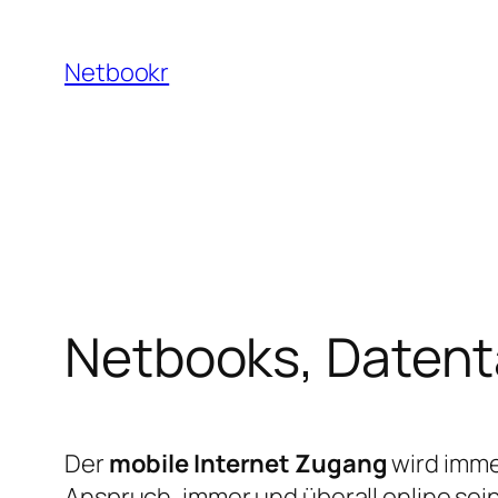
Zum
Inhalt
Netbookr
springen
Netbooks, Datent
Der
mobile Internet Zugang
wird imme
Anspruch, immer und überall online sei