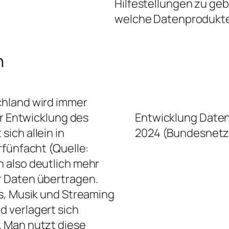
Hilfestellungen zu ge
welche Datenprodukte 
n
chland wird immer
er Entwicklung des
Entwicklung Daten
ich allein in
2024 (Bundesnetz
rfünfacht (Quelle:
n also deutlich mehr
r Daten übertragen.
s, Musik und Streaming
 verlagert sich
 Man nutzt diese