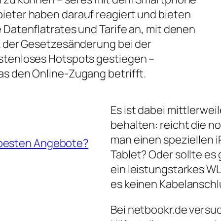
ieter haben darauf reagiert und bieten
 Datenflatrates und Tarife an, mit denen
nk der Gesetzesänderung bei der
ostenloses Hotspots gestiegen –
as den Online-Zugang betrifft.
Es ist dabei mittlerwei
behalten: reicht die 
man einen speziellen iP
 besten Angebote?
Tablet? Oder sollte es
ein leistungstarkes W
es keinen Kabelanschl
Bei netbookr.de versuc