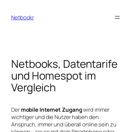
Zum
Inhalt
Netbookr
springen
Netbooks, Datentarife
und Homespot im
Vergleich
Der
mobile Internet Zugang
wird immer
wichtiger und die Nutzer haben den
Anspruch, immer und überall online sein zu
können – sei es mit dem Smartphone oder