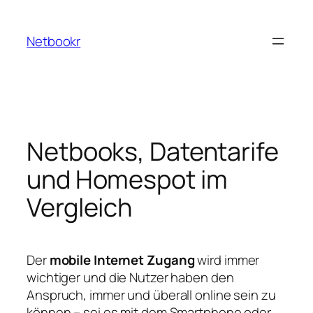
Zum
Inhalt
Netbookr
springen
Netbooks, Datentarife
und Homespot im
Vergleich
Der
mobile Internet Zugang
wird immer
wichtiger und die Nutzer haben den
Anspruch, immer und überall online sein zu
können – sei es mit dem Smartphone oder