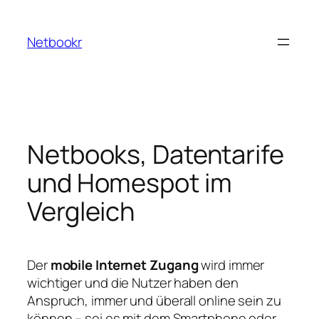
Zum
Inhalt
Netbookr
springen
Netbooks, Datentarife
und Homespot im
Vergleich
Der
mobile Internet Zugang
wird immer
wichtiger und die Nutzer haben den
Anspruch, immer und überall online sein zu
können – sei es mit dem Smartphone oder