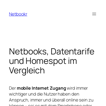
Zum
Inhalt
Netbookr
springen
Netbooks, Datentarife
und Homespot im
Vergleich
Der
mobile Internet Zugang
wird immer
wichtiger und die Nutzer haben den
Anspruch, immer und überall online sein zu
können – sei es mit dem Smartphone oder