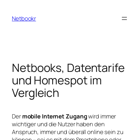
Zum
Inhalt
Netbookr
springen
Netbooks, Datentarife
und Homespot im
Vergleich
Der
mobile Internet Zugang
wird immer
wichtiger und die Nutzer haben den
Anspruch, immer und überall online sein zu
können – sei es mit dem Smartphone oder