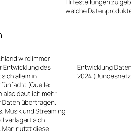
Hilfestellungen zu ge
welche Datenprodukte 
n
chland wird immer
er Entwicklung des
Entwicklung Daten
ich allein in
2024 (Bundesnetz
rfünfacht (Quelle:
n also deutlich mehr
r Daten übertragen.
s, Musik und Streaming
 verlagert sich
 Man nutzt diese