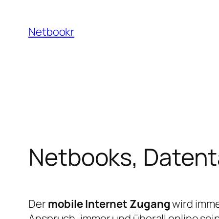
Zum
Inhalt
Netbookr
springen
Netbooks, Datent
Der
mobile Internet Zugang
wird imme
Anspruch, immer und überall online sei