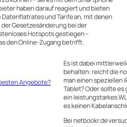
ieter haben darauf reagiert und bieten
 Datenflatrates und Tarife an, mit denen
nk der Gesetzesänderung bei der
ostenloses Hotspots gestiegen –
as den Online-Zugang betrifft.
Es ist dabei mittlerwei
behalten: reicht die 
man einen speziellen iP
 besten Angebote?
Tablet? Oder sollte es
ein leistungstarkes W
es keinen Kabelanschl
Bei netbookr.de versuc