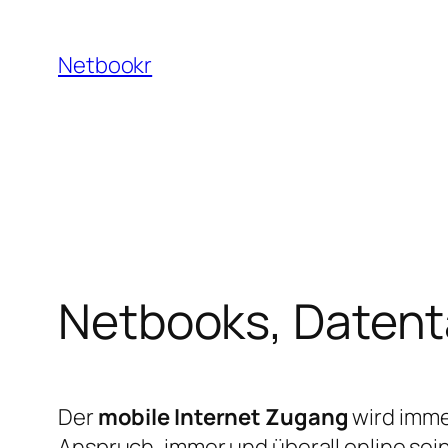
Zum
Inhalt
Netbookr
springen
Netbooks, Datent
Der
mobile Internet Zugang
wird imme
Anspruch, immer und überall online sei