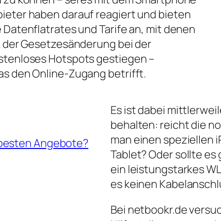
ieter haben darauf reagiert und bieten
 Datenflatrates und Tarife an, mit denen
nk der Gesetzesänderung bei der
ostenloses Hotspots gestiegen –
as den Online-Zugang betrifft.
Es ist dabei mittlerwei
behalten: reicht die 
man einen speziellen iP
 besten Angebote?
Tablet? Oder sollte es
ein leistungstarkes W
es keinen Kabelanschl
Bei netbookr.de versuc