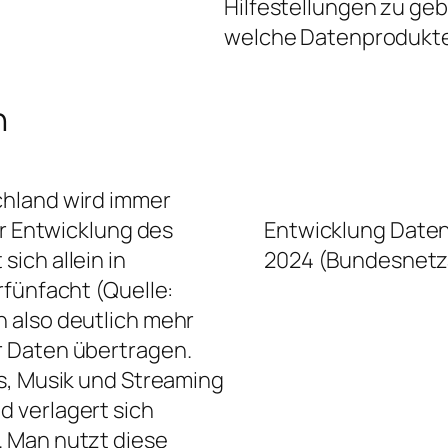
Hilfestellungen zu ge
welche Datenprodukte 
n
chland wird immer
er Entwicklung des
Entwicklung Daten
ich allein in
2024 (Bundesnetz
rfünfacht (Quelle:
n also deutlich mehr
r Daten übertragen.
s, Musik und Streaming
 verlagert sich
 Man nutzt diese