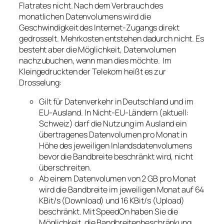
Flatrates nicht. Nach dem Verbrauch des
monatlichen Datenvolumens wird die
Geschwindigkeit des Internet-Zugangs direkt
gedrosselt. Mehrkosten entstehen dadurch nicht. Es
besteht aber die Möglichkeit, Datenvolumen
nachzubuchen, wenn man dies möchte. Im
Kleingedruckten der Telekom heißt es zur
Drosselung:
Gilt für Datenverkehr in Deutschland und im
EU-Ausland. In Nicht-EU-Ländern (aktuell:
Schweiz) darf die Nutzung im Ausland ein
übertragenes Datenvolumen pro Monat in
Höhe des jeweiligen Inlandsdatenvolumens
bevor die Bandbreite beschränkt wird, nicht
überschreiten.
Ab einem Datenvolumen von 2 GB pro Monat
wird die Bandbreite im jeweiligen Monat auf 64
KBit/s (Download) und 16 KBit/s (Upload)
beschränkt. Mit SpeedOn haben Sie die
Möglichkeit, die Bandbreitenbeschränkung