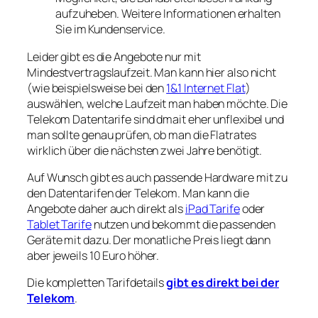
aufzuheben. Weitere Informationen erhalten
Sie im Kundenservice.
Leider gibt es die Angebote nur mit
Mindestvertragslaufzeit. Man kann hier also nicht
(wie beispielsweise bei den
1&1 Internet Flat
)
auswählen, welche Laufzeit man haben möchte. Die
Telekom Datentarife sind dmait eher unflexibel und
man sollte genau prüfen, ob man die Flatrates
wirklich über die nächsten zwei Jahre benötigt.
Auf Wunsch gibt es auch passende Hardware mit zu
den Datentarifen der Telekom. Man kann die
Angebote daher auch direkt als
iPad Tarife
oder
Tablet Tarife
nutzen und bekommt die passenden
Geräte mit dazu. Der monatliche Preis liegt dann
aber jeweils 10 Euro höher.
Die kompletten Tarifdetails
gibt es direkt bei der
Telekom
.