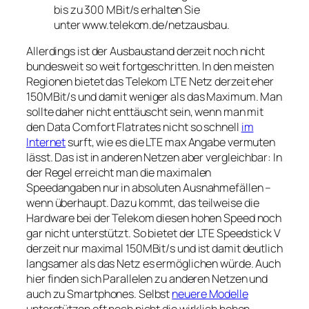
bis zu 300 MBit/s erhalten Sie
unter www.telekom.de/netzausbau.
Allerdings ist der Ausbaustand derzeit noch nicht
bundesweit so weit fortgeschritten. In den meisten
Regionen bietet das Telekom LTE Netz derzeit eher
150MBit/s und damit weniger als das Maximum. Man
sollte daher nicht enttäuscht sein, wenn man mit
den Data Comfort Flatrates nicht so schnell
im
Internet
surft, wie es die LTE max Angabe vermuten
lässt. Das ist in anderen Netzen aber vergleichbar: In
der Regel erreicht man die maximalen
Speedangaben nur in absoluten Ausnahmefällen –
wenn überhaupt. Dazu kommt, das teilweise die
Hardware bei der Telekom diesen hohen Speed noch
gar nicht unterstützt. So bietet der LTE Speedstick V
derzeit nur maximal 150MBit/s und ist damit deutlich
langsamer als das Netz es ermöglichen würde. Auch
hier finden sich Parallelen zu anderen Netzen und
auch zu Smartphones. Selbst
neuere Modelle