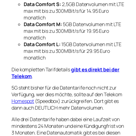
Data Comfort S:
2,5GB Datenvolumen mit LTE
max mit bis zu 300MBit/s für 14.95 Euro
monatlich
Data Comfort M:
5GB Datenvolumen mit LTE
max mit bis zu 300MBit/s für 19.95 Euro
monatlich
Data Comfort L:
15GB Datenvolumen mit LTE
max mit bis zu 300MBit/s für 29.95 Euro
monatlich
Die kompletten Tarifdetails
gibt es direkt bei der
Telekom
.
5G steht bisher für die Datentarife noch nicht zur
Verfügung, wer dies möchte, sollte auf den Telekom
Homespot
(Speedbox) zurückgreifen. Dort gibt es
dann auch DEUTLICH mehr Datenvolumen.
Alle drei Datentarife haben dabei eine Laufzeit von
mindestens 24 Monaten und eine Kündigungfrist von
3 Monaten. Eine Datenautomatik gibt es bei diesen