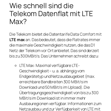
Wie schnell sind die
Telekom Datenflat mit LTE
Max?
Die Telekom bietet die Datentarife Data Comfort mit
LTE max
an. Das bedeutet, dass die Flatrates immer
die maximale Geschwindigkeit nutzen, die das D1
Netz der Telekom vor Ort anbietet. Das sind derzeit
bis zu 300MBit/s. Das Unternehmen schreibt dazu:
LTE Max: Maximal verfügbare LTE-
Geschwindigkeit – u. a. abhängig vom
Endgerätetyp und Netzausbaugebiet (max.
erreichbare Bandbreiten 300 MBit/s im
Download und 50 MBit/s im Upload). Die
Übertragungsgeschwindigkeit von bis zu 300
MBit/s im Download ist in immer mehr
Ausbauregionen verfügbar. Informationen zum
Netzausbau und zur Verfügbarkeit von LTE mit