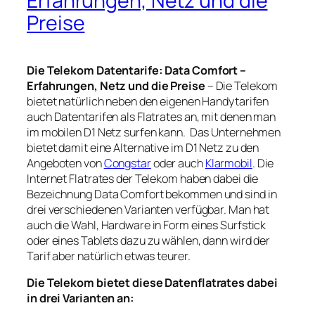
Erfahrungen, Netz und die
Preise
Die Telekom Datentarife: Data Comfort –
Erfahrungen, Netz und die Preise
– Die Telekom
bietet natürlich neben den eigenen Handytarifen
auch Datentarifen als Flatrates an, mit denen man
im mobilen D1 Netz surfen kann. Das Unternehmen
bietet damit eine Alternative im D1 Netz zu den
Angeboten von
Congstar
oder auch
Klarmobil
. Die
Internet Flatrates der Telekom haben dabei die
Bezeichnung Data Comfort bekommen und sind in
drei verschiedenen Varianten verfügbar. Man hat
auch die Wahl, Hardware in Form eines Surfstick
oder eines Tablets dazu zu wählen, dann wird der
Tarif aber natürlich etwas teurer.
Die Telekom bietet diese Datenflatrates dabei
in drei Varianten an: