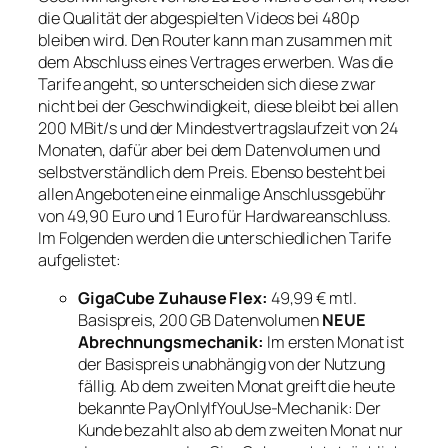
die Qualität der abgespielten Videos bei 480p
bleiben wird. Den Router kann man zusammen mit
dem Abschluss eines Vertrages erwerben. Was die
Tarife angeht, so unterscheiden sich diese zwar
nicht bei der Geschwindigkeit, diese bleibt bei allen
200 MBit/s und der Mindestvertragslaufzeit von 24
Monaten, dafür aber bei dem Datenvolumen und
selbstverständlich dem Preis. Ebenso besteht bei
allen Angeboten eine einmalige Anschlussgebühr
von 49,90 Euro und 1 Euro für Hardwareanschluss.
Im Folgenden werden die unterschiedlichen Tarife
aufgelistet:
GigaCube Zuhause Flex:
49,99 € mtl.
Basispreis, 200 GB Datenvolumen
NEUE
Abrechnungsmechanik:
Im ersten Monat ist
der Basispreis unabhängig von der Nutzung
fällig. Ab dem zweiten Monat greift die heute
bekannte PayOnlyIfYouUse-Mechanik: Der
Kunde bezahlt also ab dem zweiten Monat nur