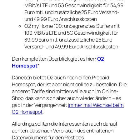
MBit/s LTE und 5G Geschwindigkeit für 34,99
Euro mtl. und zusätzliche
25 Euro Versand-
und 49,99 Euro
Anschlusskosten
O2 my Home 100: unbegrenztes Surfen mit
100 MBit/s LTE und 5G Geschwindigkeit für
39,99 Euro mtl. und zusätzliche
25 Euro
Versand- und 49,99 Euro
Anschlusskosten
Den kompletten Überblick gibt es hier:
O2
Homespot
*
Daneben bietet O2 auch noch einen Prepaid
Homespot, der ist aber nicht online zu bestellen. Die
anderen Tarife sind mittlerweile auch im Online-
Shop, das kann sich aber auch wieder ändern – es
gab in der Vergangenheit
immer mal Wechsel beim
O2 Homespot
.
Allerdings sollten die Interessenten auch darauf
achten, dass nach Verbrauch des enthaltenen
Datenvolumens für den Rest des