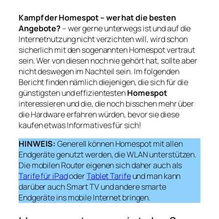
Kampf der Homespot – wer hat die besten
Angebote?
–
wer gerne unterwegs ist und auf die
Internetnutzung nicht verzichten will, wird schon
sicherlich mit den sogenannten Homespot vertraut
sein. Wer von diesen noch nie gehört hat, sollte aber
nicht deswegen im Nachteil sein. Im folgenden
Bericht finden nämlich diejenigen, die sich für die
günstigsten und effizientesten
Homespot
interessieren und die, die noch bisschen mehr über
die Hardware erfahren würden, bevor sie diese
kaufen etwas Informatives für sich!
HINWEIS:
Generell können Homespot mit allen
Endgeräte genutzt werden, die WLAN unterstützen.
Die mobilen Router eigenen sich daher auch als
Tarife für iPad
oder
Tablet Tarife
und man kann
darüber auch Smart TV und andere smarte
Endgeräte ins mobile Internet bringen.