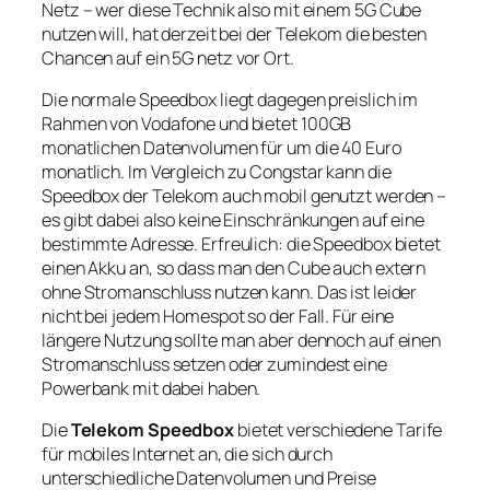
Netz – wer diese Technik also mit einem 5G Cube
nutzen will, hat derzeit bei der Telekom die besten
Chancen auf ein 5G netz vor Ort.
Die normale Speedbox liegt dagegen preislich im
Rahmen von Vodafone und bietet 100GB
monatlichen Datenvolumen für um die 40 Euro
monatlich. Im Vergleich zu Congstar kann die
Speedbox der Telekom auch mobil genutzt werden –
es gibt dabei also keine Einschränkungen auf eine
bestimmte Adresse. Erfreulich: die Speedbox bietet
einen Akku an, so dass man den Cube auch extern
ohne Stromanschluss nutzen kann. Das ist leider
nicht bei jedem Homespot so der Fall. Für eine
längere Nutzung sollte man aber dennoch auf einen
Stromanschluss setzen oder zumindest eine
Powerbank mit dabei haben.
Die
Telekom Speedbox
bietet verschiedene Tarife
für mobiles Internet an, die sich durch
unterschiedliche Datenvolumen und Preise