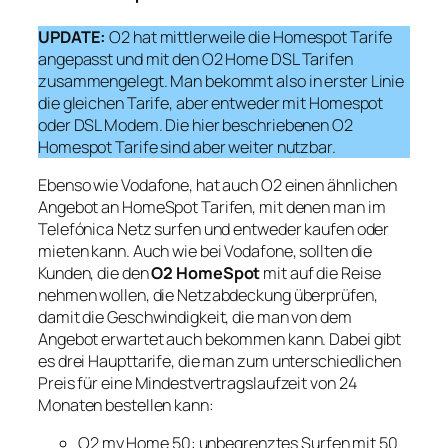
UPDATE:
O2 hat mittlerweile die Homespot Tarife
angepasst und mit den O2 Home DSL Tarifen
zusammengelegt. Man bekommt also in erster Linie
die gleichen Tarife, aber entweder mit Homespot
oder DSL Modem. Die hier beschriebenen O2
Homespot Tarife sind aber weiter nutzbar.
Ebenso wie Vodafone, hat auch O2 einen ähnlichen
Angebot an HomeSpot Tarifen, mit denen man im
Telefónica Netz surfen und entweder kaufen oder
mieten kann. Auch wie bei Vodafone, sollten die
Kunden, die den
O2 HomeSpot
mit auf die Reise
nehmen wollen, die Netzabdeckung überprüfen,
damit die Geschwindigkeit, die man von dem
Angebot erwartet auch bekommen kann. Dabei gibt
es drei Haupttarife, die man zum unterschiedlichen
Preis für eine Mindestvertragslaufzeit von 24
Monaten bestellen kann:
O2 my Home 50: unbegrenztes Surfen mit 50