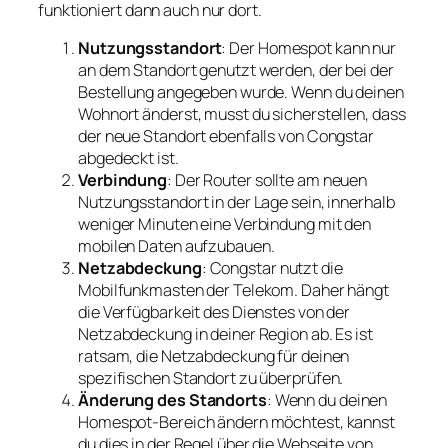
funktioniert dann auch nur dort.
Nutzungsstandort
: Der Homespot kann nur
an dem Standort genutzt werden, der bei der
Bestellung angegeben wurde. Wenn du deinen
Wohnort änderst, musst du sicherstellen, dass
der neue Standort ebenfalls von Congstar
abgedeckt ist.
Verbindung
: Der Router sollte am neuen
Nutzungsstandort in der Lage sein, innerhalb
weniger Minuten eine Verbindung mit den
mobilen Daten aufzubauen.
Netzabdeckung
: Congstar nutzt die
Mobilfunkmasten der Telekom. Daher hängt
die Verfügbarkeit des Dienstes von der
Netzabdeckung in deiner Region ab. Es ist
ratsam, die Netzabdeckung für deinen
spezifischen Standort zu überprüfen.
Änderung des Standorts
: Wenn du deinen
Homespot-Bereich ändern möchtest, kannst
du dies in der Regel über die Webseite von