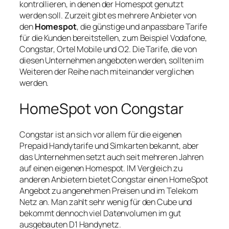
kontrollieren, in denen der Homespot genutzt
werden soll. Zurzeit gibt es mehrere Anbieter von
den
Homespot
, die günstige und anpassbare Tarife
für die Kunden bereitstellen, zum Beispiel Vodafone,
Congstar, Ortel Mobile und O2. Die Tarife, die von
diesen Unternehmen angeboten werden, sollten im
Weiteren der Reihe nach miteinander verglichen
werden.
HomeSpot von Congstar
Congstar ist an sich vor allem für die eigenen
Prepaid Handytarife und Simkarten bekannt, aber
das Unternehmen setzt auch seit mehreren Jahren
auf einen eigenen Homespot. IM Vergleich zu
anderen Anbietern bietet Congstar einen HomeSpot
Angebot zu angenehmen Preisen und im Telekom
Netz an. Man zahlt sehr wenig für den Cube und
bekommt dennoch viel Datenvolumen im gut
ausgebauten D1 Handynetz.