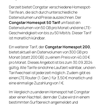
Derzeit bietet Congstar verschiedene Homespot-
Tarife an, die sich durch unterschiedliche
Datenvolumen und Preise auszeichnen. Der
Congstar Homespot 50 Tarif
umfasst ein
Datenvolumen von 50 GB pro Monat und eine LTE-
Geschwindigkeit von bis zu 50 Mbit/s. Dieser Tarif
ist monatlich kündbar.
Ein weiterer Tarif, der
Congstar Homespot 200
,
bietet aktuell ein Datenvolumen von 300 GB pro
Monat (statt 200 GB) zu einem Preis von 40,00 €
pro Monat. Dieses Angebot ist bis zum 30.09.2024
gültig. Alle Tarife sind ohne Laufzeit wählbar, und ein
Tarifwechsel ist jederzeit möglich. Zudem gibt es
einen LTE Router (1. Gen.) für 3,50 € monatlich und
eine einmalige Zuzahlung von 1 €.
Im Vergleich zu anderen Homespot hat Congstar
aber einen Nachteil, denn der Cube wird in einem
bestimmten Surfbereich angemeldet und