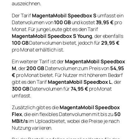
auszeichnen.
Der Tarif
MagentaMobil Speedbox S
umfasst ein
Datenvolumen von
100 GB
und kostet
39,95 €
pro
Monat. Für junge Leute gibt es den Tarif
MagentaMobil Speedbox S Young
, der ebenfalls
100 GB
Datenvolumen bietet, jedoch für
29,95 €
pro Monat erhältlich ist.
Ein weiterer Tarif ist der
MagentaMobil Speedbox
M
, der
200 GB
Datenvolumen zum Preis von
54,95
€
pro Monat bietet. Für Nutzer mit höherem Bedarf
gibt es den Tarif
MagentaMobil Speedbox L
, der
300 GB
Datenvolumen für
74,95 €
pro Monat
umfasst.
Zusätzlich gibt es die
MagentaMobil Speedbox
Flex
, die ein flexibles Datenvolumen mit bis zu
50
MBit/s
im Upload bietet, wobei die Preise je nach
Nutzung variieren.