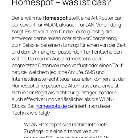
Homespot – was ist das?
Der erwähnte
Homespot
stellt eine Art Router dar,
der sowohl für WLAN, als auch für LAN-Verbindung
sorgt. Es ist vor allem für die Leute günstig, die
entweder gerne reisen oder sich vorübergehend,
zum Beispiel bei einem Umzug für einen von der Zeit
und dem Umfang her passenden Tarif entscheiden
wollen. Da man im Ausland meistens über
begrenzten Datenvolumen verfügt oder einen Tarif
hat, bei welchem jegliche Anrufe, SMS und
Internetdienste recht teuer ausfallen können, ist der
Homespot eine passende Alternative und erweist
sich in der Regel als nicht nur günstiger, sondern
auch effektiver und verlässlicher als die WLAN-
Sticks. Bei
homespots.de
definiert man diese
Technik wie folgt:
WLAN Homespot sind mobile Internet-
Zugänge, die eine Alternative zum
normalen DSL sein sollen und ein WLAN