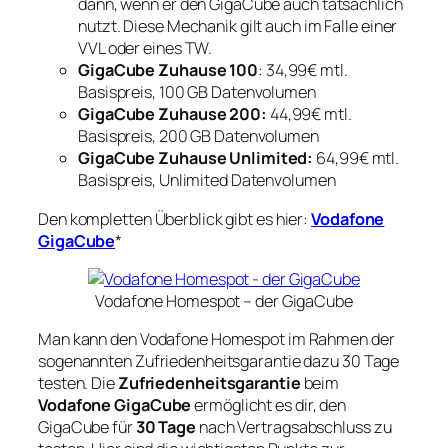
dann, wenn er den GigaCube auch tatsächlich
nutzt. Diese Mechanik gilt auch im Falle einer
VVL oder eines TW.
GigaCube Zuhause 100
: 34,99€ mtl.
Basispreis, 100 GB Datenvolumen
GigaCube Zuhause 200:
44,99€ mtl.
Basispreis, 200 GB Datenvolumen
GigaCube Zuhause Unlimited:
64,99€ mtl.
Basispreis, Unlimited Datenvolumen
Den kompletten Überblick gibt es hier:
Vodafone
GigaCube
*
Vodafone Homespot – der GigaCube
Man kann den Vodafone Homespot im Rahmen der
sogenannten Zufriedenheitsgarantie dazu 30 Tage
testen. Die
Zufriedenheitsgarantie
beim
Vodafone GigaCube
ermöglicht es dir, den
GigaCube für
30 Tage
nach Vertragsabschluss zu