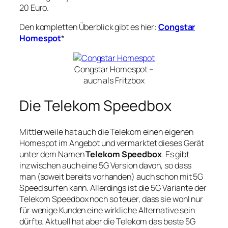
20 Euro.
Den kompletten Überblick gibt es hier:
Congstar
Homespot
*
Congstar Homespot –
auch als Fritzbox
Die Telekom Speedbox
Mittlerweile hat auch die Telekom einen eigenen
Homespot im Angebot und vermarktet dieses Gerät
unter dem Namen
Telekom Speedbox
. Es gibt
inzwischen auch eine 5G Version davon, so dass
man (soweit bereits vorhanden) auch schon mit 5G
Speed surfen kann. Allerdings ist die 5G Variante der
Telekom Speedbox noch so teuer, dass sie wohl nur
für wenige Kunden eine wirkliche Alternative sein
dürfte. Aktuell hat aber die Telekom das beste 5G