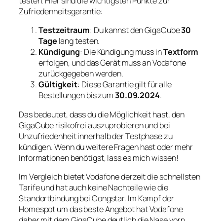
testen. Hier sind die wichtigsten Punkte zur
Zufriedenheitsgarantie:
Testzeitraum
: Du kannst den GigaCube
30
Tage
lang testen.
Kündigung
: Die Kündigung muss in
Textform
erfolgen, und das Gerät muss an Vodafone
zurückgegeben werden.
Gültigkeit
: Diese Garantie gilt für alle
Bestellungen bis zum
30.09.2024
.
Das bedeutet, dass du die Möglichkeit hast, den
GigaCube risikofrei auszuprobieren und bei
Unzufriedenheit innerhalb der Testphase zu
kündigen. Wenn du weitere Fragen hast oder mehr
Informationen benötigst, lass es mich wissen!
Im Vergleich bietet Vodafone derzeit die schnellsten
Tarife und hat auch keine Nachteile wie die
Standortbindung bei Congstar. Im Kampf der
Homespot um das beste Angebot hat Vodafone
daher mit dem GigaCube deutlich die Nase vorn