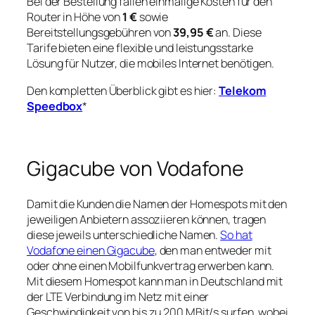
Bei der Bestellung fallen einmalige Kosten für den
Router in Höhe von
1 €
sowie
Bereitstellungsgebühren von
39,95 €
an. Diese
Tarife bieten eine flexible und leistungsstarke
Lösung für Nutzer, die mobiles Internet benötigen.
Den kompletten Überblick gibt es hier:
Telekom
Speedbox
*
Gigacube von Vodafone
Damit die Kunden die Namen der Homespots mit den
jeweiligen Anbietern assoziieren können, tragen
diese jeweils unterschiedliche Namen.
So hat
Vodafone einen Gigacube
, den man entweder mit
oder ohne einen Mobilfunkvertrag erwerben kann.
Mit diesem Homespot kann man in Deutschland mit
der LTE Verbindung im Netz mit einer
Geschwindigkeit von bis zu 200 MBit/s surfen, wobei