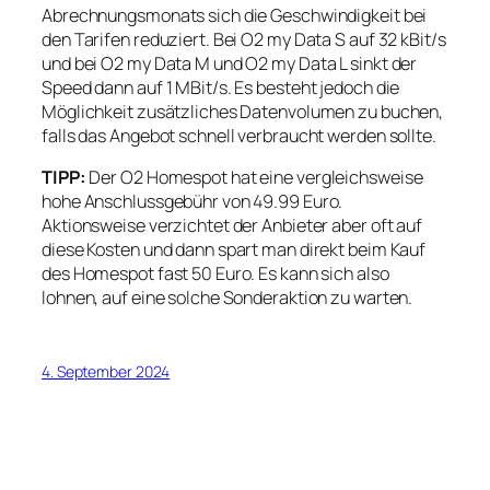
Abrechnungsmonats sich die Geschwindigkeit bei
den Tarifen reduziert. Bei O2 my Data S auf 32 kBit/s
und bei O2 my Data M und O2 my Data L sinkt der
Speed dann auf 1 MBit/s. Es besteht jedoch die
Möglichkeit zusätzliches Datenvolumen zu buchen,
falls das Angebot schnell verbraucht werden sollte.
TIPP:
Der O2 Homespot hat eine vergleichsweise
hohe Anschlussgebühr von 49.99 Euro.
Aktionsweise verzichtet der Anbieter aber oft auf
diese Kosten und dann spart man direkt beim Kauf
des Homespot fast 50 Euro. Es kann sich also
lohnen, auf eine solche Sonderaktion zu warten.
4. September 2024