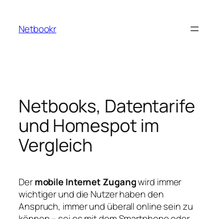
Zum
Inhalt
Netbookr
springen
Netbooks, Datentarife
und Homespot im
Vergleich
Der
mobile Internet Zugang
wird immer
wichtiger und die Nutzer haben den
Anspruch, immer und überall online sein zu
können – sei es mit dem Smartphone oder