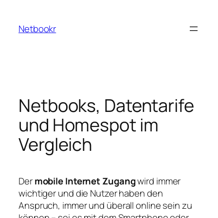
Zum
Inhalt
Netbookr
springen
Netbooks, Datentarife
und Homespot im
Vergleich
Der
mobile Internet Zugang
wird immer
wichtiger und die Nutzer haben den
Anspruch, immer und überall online sein zu
können – sei es mit dem Smartphone oder