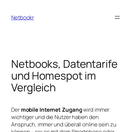
Zum
Inhalt
Netbookr
springen
Netbooks, Datentarife
und Homespot im
Vergleich
Der
mobile Internet Zugang
wird immer
wichtiger und die Nutzer haben den
Anspruch, immer und überall online sein zu
können – sei es mit dem Smartphone oder