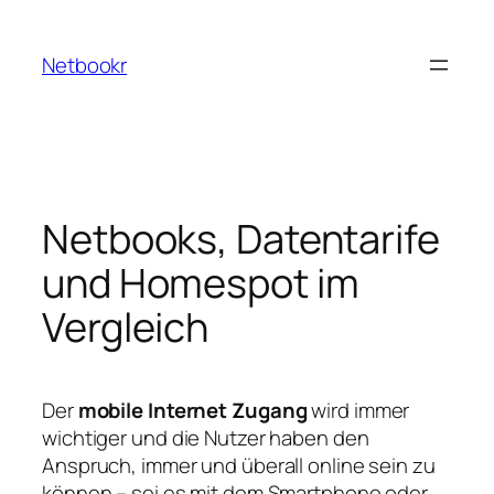
Zum
Inhalt
Netbookr
springen
Netbooks, Datentarife
und Homespot im
Vergleich
Der
mobile Internet Zugang
wird immer
wichtiger und die Nutzer haben den
Anspruch, immer und überall online sein zu
können – sei es mit dem Smartphone oder