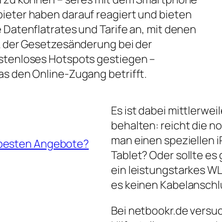
ieter haben darauf reagiert und bieten
 Datenflatrates und Tarife an, mit denen
nk der Gesetzesänderung bei der
ostenloses Hotspots gestiegen –
as den Online-Zugang betrifft.
Es ist dabei mittlerwei
behalten: reicht die 
man einen speziellen iP
 besten Angebote?
Tablet? Oder sollte es
ein leistungstarkes W
es keinen Kabelanschl
Bei netbookr.de versuc