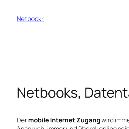
Zum
Inhalt
Netbookr
springen
Netbooks, Datent
Der
mobile Internet Zugang
wird imme
Anspruch, immer und überall online sei