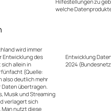
Hilfestellungen zu ge
welche Datenprodukte 
n
chland wird immer
er Entwicklung des
Entwicklung Daten
ich allein in
2024 (Bundesnetz
rfünfacht (Quelle:
n also deutlich mehr
r Daten übertragen.
s, Musik und Streaming
 verlagert sich
 Man nutzt diese