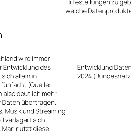
Hilfestellungen zu ge
welche Datenprodukte 
n
chland wird immer
er Entwicklung des
Entwicklung Daten
ich allein in
2024 (Bundesnetz
rfünfacht (Quelle:
n also deutlich mehr
r Daten übertragen.
s, Musik und Streaming
 verlagert sich
 Man nutzt diese