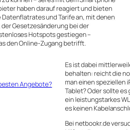
ieter haben darauf reagiert und bieten
 Datenflatrates und Tarife an, mit denen
nk der Gesetzesänderung bei der
ostenloses Hotspots gestiegen –
as den Online-Zugang betrifft.
Es ist dabei mittlerwei
behalten: reicht die 
man einen speziellen iP
 besten Angebote?
Tablet? Oder sollte es
ein leistungstarkes W
es keinen Kabelanschl
Bei netbookr.de versuc