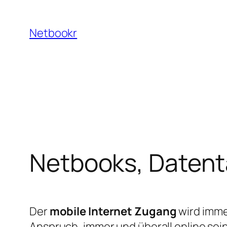
Zum
Inhalt
Netbookr
springen
Netbooks, Datent
Der
mobile Internet Zugang
wird imme
Anspruch, immer und überall online sei