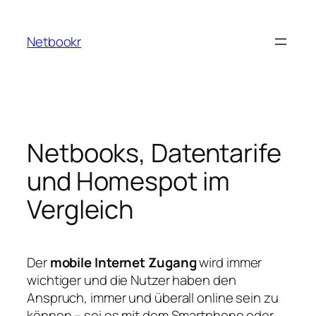
Zum
Inhalt
Netbookr
springen
Netbooks, Datentarife
und Homespot im
Vergleich
Der
mobile Internet Zugang
wird immer
wichtiger und die Nutzer haben den
Anspruch, immer und überall online sein zu
können – sei es mit dem Smartphone oder