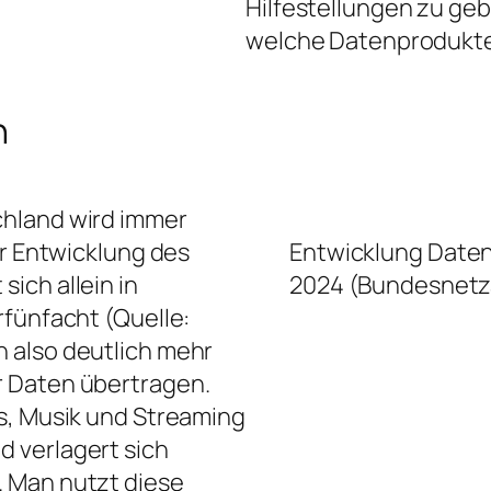
Hilfestellungen zu ge
welche Datenprodukte 
n
chland wird immer
er Entwicklung des
Entwicklung Daten
ich allein in
2024 (Bundesnetz
rfünfacht (Quelle:
n also deutlich mehr
r Daten übertragen.
s, Musik und Streaming
 verlagert sich
 Man nutzt diese