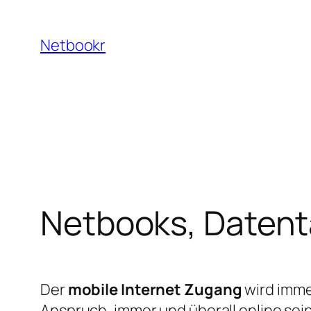
Zum
Inhalt
Netbookr
springen
Netbooks, Datent
Der
mobile Internet Zugang
wird imme
Anspruch, immer und überall online sei