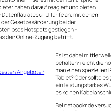
ieter haben darauf reagiert und bieten
 Datenflatrates und Tarife an, mit denen
nk der Gesetzesänderung bei der
ostenloses Hotspots gestiegen –
as den Online-Zugang betrifft.
Es ist dabei mittlerwei
behalten: reicht die 
man einen speziellen iP
 besten Angebote?
Tablet? Oder sollte es
ein leistungstarkes W
es keinen Kabelanschl
Bei netbookr.de versuc