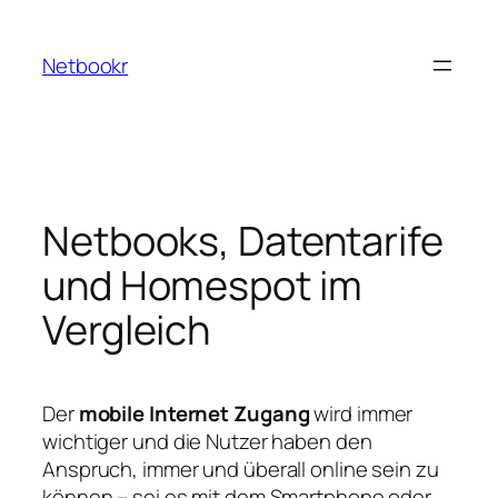
Zum
Inhalt
Netbookr
springen
Netbooks, Datentarife
und Homespot im
Vergleich
Der
mobile Internet Zugang
wird immer
wichtiger und die Nutzer haben den
Anspruch, immer und überall online sein zu
können – sei es mit dem Smartphone oder