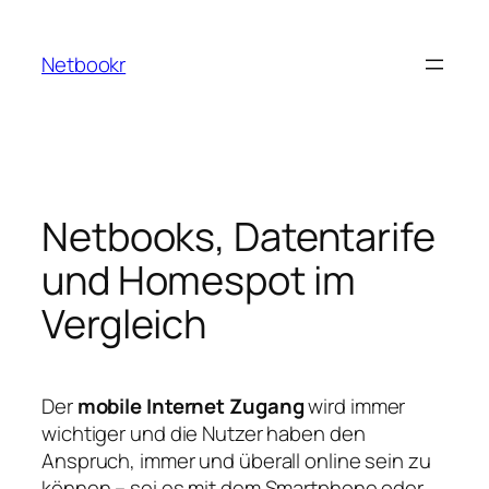
Zum
Inhalt
Netbookr
springen
Netbooks, Datentarife
und Homespot im
Vergleich
Der
mobile Internet Zugang
wird immer
wichtiger und die Nutzer haben den
Anspruch, immer und überall online sein zu
können – sei es mit dem Smartphone oder