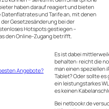
ieter haben darauf reagiert und bieten
 Datenflatrates und Tarife an, mit denen
nk der Gesetzesänderung bei der
ostenloses Hotspots gestiegen –
as den Online-Zugang betrifft.
Es ist dabei mittlerwei
behalten: reicht die 
man einen speziellen iP
 besten Angebote?
Tablet? Oder sollte es
ein leistungstarkes W
es keinen Kabelanschl
Bei netbookr.de versuc