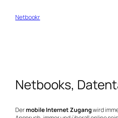
Zum
Inhalt
Netbookr
springen
Netbooks, Datent
Der
mobile Internet Zugang
wird imme
Anspruch, immer und überall online sei