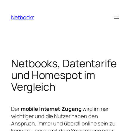
Zum
Inhalt
Netbookr
springen
Netbooks, Datentarife
und Homespot im
Vergleich
Der
mobile Internet Zugang
wird immer
wichtiger und die Nutzer haben den
Anspruch, immer und überall online sein zu
können – sei es mit dem Smartphone oder