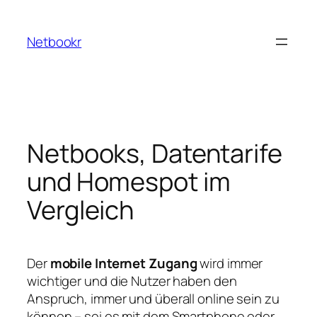
Zum
Inhalt
Netbookr
springen
Netbooks, Datentarife
und Homespot im
Vergleich
Der
mobile Internet Zugang
wird immer
wichtiger und die Nutzer haben den
Anspruch, immer und überall online sein zu
können – sei es mit dem Smartphone oder