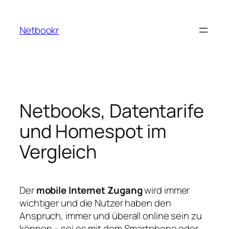
Zum
Inhalt
Netbookr
springen
Netbooks, Datentarife
und Homespot im
Vergleich
Der
mobile Internet Zugang
wird immer
wichtiger und die Nutzer haben den
Anspruch, immer und überall online sein zu
können – sei es mit dem Smartphone oder