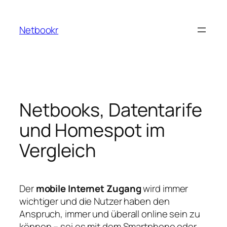
Zum
Inhalt
Netbookr
springen
Netbooks, Datentarife
und Homespot im
Vergleich
Der
mobile Internet Zugang
wird immer
wichtiger und die Nutzer haben den
Anspruch, immer und überall online sein zu
können – sei es mit dem Smartphone oder