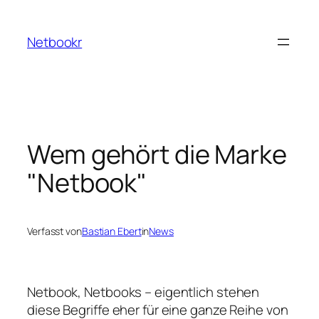
Zum
Inhalt
Netbookr
springen
Wem gehört die Marke
"Netbook"
Verfasst von
Bastian Ebert
in
News
Netbook, Netbooks – eigentlich stehen
diese Begriffe eher für eine ganze Reihe von