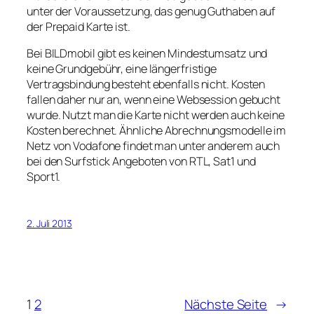
unter der Voraussetzung, das genug Guthaben auf
der Prepaid Karte ist.
Bei BILDmobil gibt es keinen Mindestumsatz und
keine Grundgebühr, eine längerfristige
Vertragsbindung besteht ebenfalls nicht. Kosten
fallen daher nur an, wenn eine Websession gebucht
wurde. Nutzt man die Karte nicht werden auch keine
Kosten berechnet. Ähnliche Abrechnungsmodelle im
Netz von Vodafone findet man unter anderem auch
bei den Surfstick Angeboten von RTL, Sat1 und
Sport1.
2. Juli 2013
1
2
Nächste Seite
→