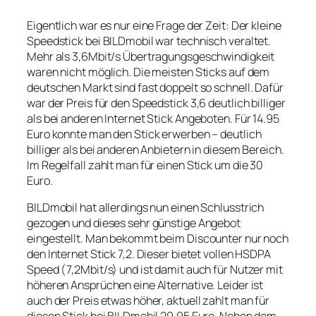
Eigentlich war es nur eine Frage der Zeit: Der kleine
Speedstick bei BILDmobil war technisch veraltet.
Mehr als 3,6Mbit/s Übertragungsgeschwindigkeit
waren nicht möglich. Die meisten Sticks auf dem
deutschen Markt sind fast doppelt so schnell. Dafür
war der Preis für den Speedstick 3,6 deutlich billiger
als bei anderen Internet Stick Angeboten. Für 14.95
Euro konnte man den Stick erwerben – deutlich
billiger als bei anderen Anbietern in diesem Bereich.
Im Regelfall zahlt man für einen Stick um die 30
Euro.
BILDmobil hat allerdings nun einen Schlusstrich
gezogen und dieses sehr günstige Angebot
eingestellt. Man bekommt beim Discounter nur noch
den Internet Stick 7,2. Dieser bietet vollen HSDPA
Speed (7,2Mbit/s) und ist damit auch für Nutzer mit
höheren Ansprüchen eine Alternative. Leider ist
auch der Preis etwas höher, aktuell zahlt man für