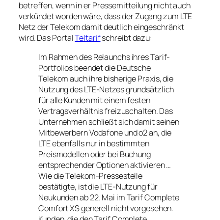
betreffen, wenn in er Pressemitteilung nicht auch
verkündet worden wäre, dass der Zugang zum LTE
Netz der Telekom damit deutlich eingeschränkt
wird. Das Portal
Teltarif
schreibt dazu:
Im Rahmen des Relaunchs ihres Tarif-
Portfolios beendet die Deutsche
Telekom auch ihre bisherige Praxis, die
Nutzung des LTE-Netzes grundsätzlich
für alle Kunden mit einem festen
Vertragsverhältnis freizuschalten. Das
Unternehmen schließt sich damit seinen
Mitbewerbern Vodafone und o2 an, die
LTE ebenfalls nur in bestimmten
Preismodellen oder bei Buchung
entsprechender Optionen aktivieren …
Wie die Telekom-Pressestelle
bestätigte, ist die LTE-Nutzung für
Neukunden ab 22. Mai im Tarif Complete
Comfort XS generell nicht vorgesehen.
Kunden, die den Tarif Complete