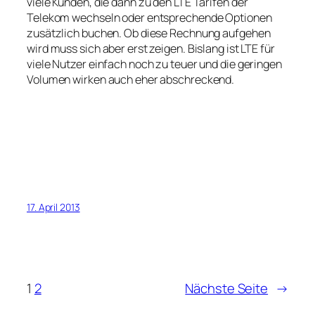
viele Kunden, die dann zu den LTE Tarifen der
Telekom wechseln oder entsprechende Optionen
zusätzlich buchen. Ob diese Rechnung aufgehen
wird muss sich aber erst zeigen. Bislang ist LTE für
viele Nutzer einfach noch zu teuer und die geringen
Volumen wirken auch eher abschreckend.
17. April 2013
1
2
Nächste Seite
→