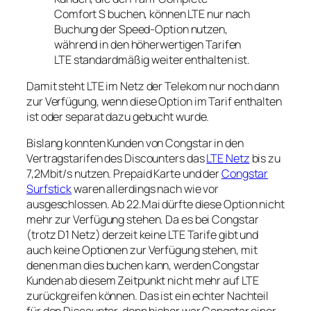
Comfort S buchen, können LTE nur nach
Buchung der
Speed-Option
nutzen,
während in den höherwertigen Tarifen
LTE standardmäßig weiter enthalten ist.
Damit steht LTE im Netz der Telekom nur noch dann
zur Verfügung, wenn diese Option im Tarif enthalten
ist oder separat dazu gebucht wurde.
Bislang konnten Kunden von Congstar in den
Vertragstarifen des Discounters das
LTE Netz
bis zu
7,2Mbit/s nutzen. Prepaid Karte und der
Congstar
Surfstick
waren allerdings nach wie vor
ausgeschlossen. Ab 22.Mai dürfte diese Option nicht
mehr zur Verfügung stehen. Da es bei Congstar
(trotz D1 Netz) derzeit keine LTE Tarife gibt und
auch keine Optionen zur Verfügung stehen, mit
denen man dies buchen kann, werden Congstar
Kunden ab diesem Zeitpunkt nicht mehr auf LTE
zurückgreifen können. Das ist ein echter Nachteil