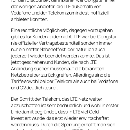
für den Discounter, denn bisher war Congstar einer
der wenigen Anbieter, die LTE außerhalb von
Vodafone und der Telekom zumindest inoffiziell
anbieten konnten.
Eine rechtliche Möglichkeit, dagegen vorzugehen
gibt es für Kunden leider nicht. LTE war bei Congstar
nie offizieller Vertragsbestandteil sondern immer
nur ein netter Nebeneffekt, der natürlich auch
jederzeit wieder beendet werden konnte. Das ist
jetzt geschehen und Kunden, die nach LTE
Anbindung suchen müssen auf die bekannten
Netzbetreiber zurück greifen. Allerdings sind die
Tarife sowohl bei der Telekom als auch bei Vodafone
und O2 deutlich teurer.
Der Schritt der Telekom, das LTE Netz weiter
abzuschotten ist sehr bedauerlich und wohl in erster
Linie damit begründet, dass in LTE viel Geld
investiert wurde, das erst wieder erwirtschaftet
werden muss. Durch die Sperrung erhofft man sich