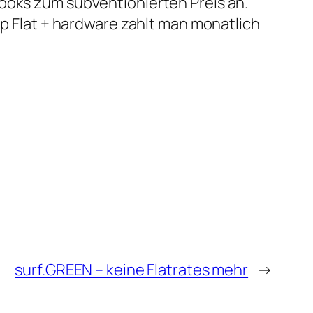
books zum subventionierten Preis an.
op Flat + hardware zahlt man monatlich
surf.GREEN – keine Flatrates mehr
→