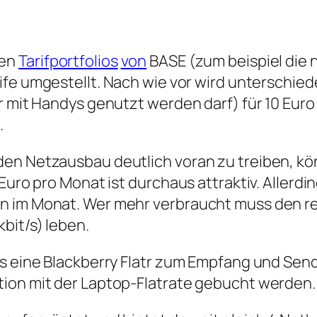
ten
Tarifportfolios
von
BASE (zum beispiel die
rife umgestellt. Nach wie vor wird unterschie
r mit Handys genutzt werden darf) für 10 Euro
.
den Netzausbau deutlich voran zu treiben, k
Euro pro Monat ist durchaus attraktiv. Allerdin
n im Monat. Wer mehr verbraucht muss den re
bit/s) leben.
us eine Blackberry Flatr zum Empfang und Sen
tion mit der Laptop-Flatrate gebucht werden.