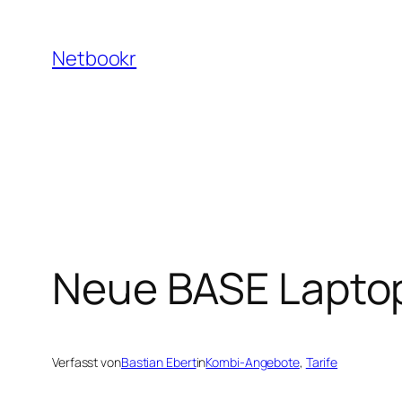
Zum
Inhalt
Netbookr
springen
Neue BASE Laptop
Verfasst von
Bastian Ebert
in
Kombi-Angebote
, 
Tarife