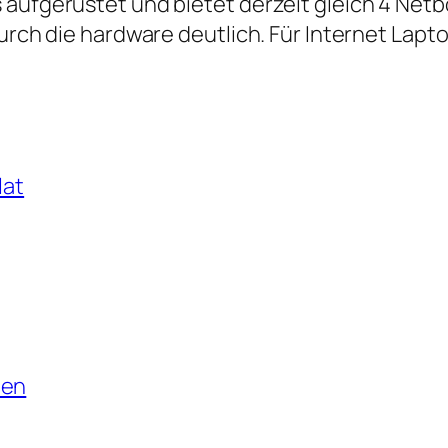
 aufgerüstet und bietet derzeit gleich 4 Net
durch die hardware deutlich. Für Internet Lapt
lat
nen